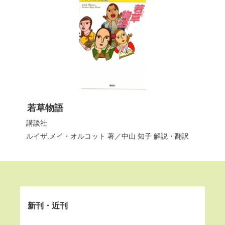
若草物語
講談社
ルイザ.メイ・オルコット
著／
中山 知子
解説・翻訳
新刊・近刊