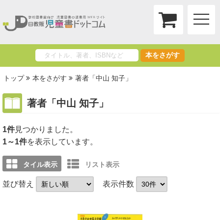
toggle
naviga
本をさがす
トップ
本をさがす
著者「中山 知子」
著者「中山 知子」
1件
1～1件
を表示しています。
タイル表示
リスト表示
並び替え
表示件数