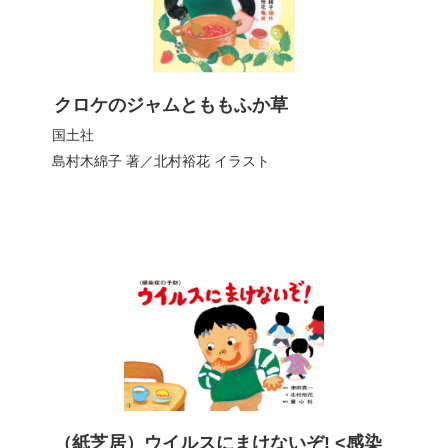
クロケのジャムとももふか草
国土社
島村木綿子
著／
北村裕花
イラスト
（紙芝居）ウイルスにまけないぞ! <感染