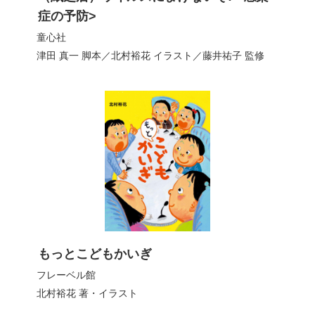
症の予防>
童心社
津田 真一
脚本／
北村裕花
イラスト／
藤井祐子
監修
もっとこどもかいぎ
フレーベル館
北村裕花
著・イラスト