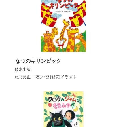
なつのキリンピック
鈴木出版
ねじめ正一
著／
北村裕花
イラスト