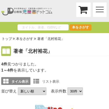
toggle
naviga
本をさがす
トップ
本をさがす
著者「北村裕花」
著者「北村裕花」
4件
1～4件
を表示しています。
タイル表示
リスト表示
並び替え
表示件数