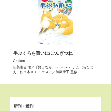
手ぶくろを買いに/ごんぎつね
Gakken
新美南吉
著／
千野えなが
、
pon-marsh
、
たはらひと
え
、
佐々木メエ
イラスト／
加藤康子
監修
新刊・近刊