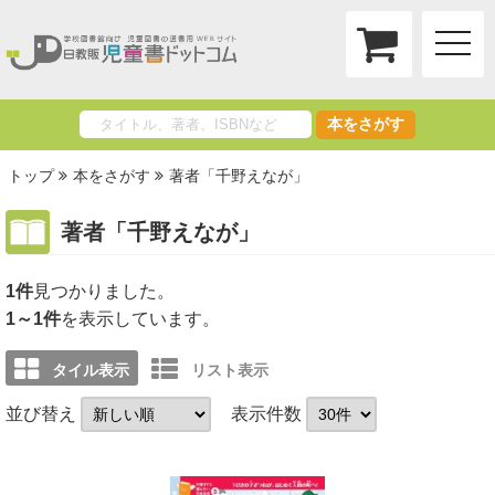
toggle
naviga
本をさがす
トップ
本をさがす
著者「千野えなが」
著者「千野えなが」
1件
1～1件
を表示しています。
タイル表示
リスト表示
並び替え
表示件数