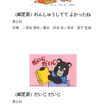
（紙芝居）れんしゅうしてて よかったね
童心社
宮﨑 二美枝
脚本／
夏目 尚吾
絵／
原本 憲子
監修
（紙芝居）だいじ だいじ
童心社