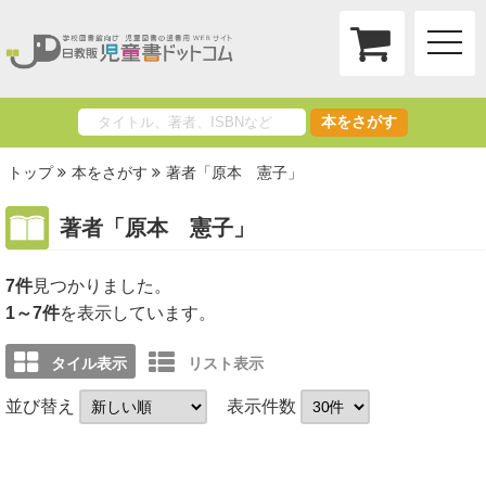
toggle
naviga
本をさがす
トップ
本をさがす
著者「原本 憲子」
著者「原本 憲子」
7件
1～7件
を表示しています。
タイル表示
リスト表示
並び替え
表示件数