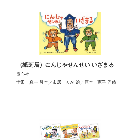
（紙芝居）にんじゃせんせい いざまる
童心社
津田 真一
脚本／
市居 みか
絵／
原本 憲子
監修