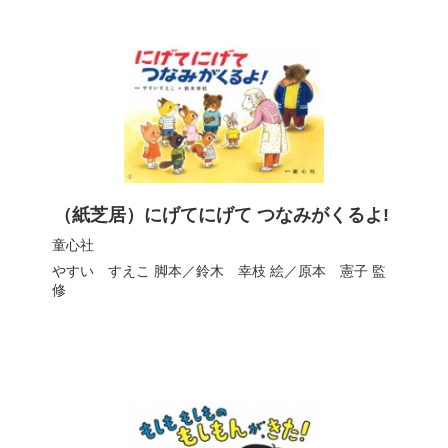
（紙芝居）にげてにげて つなみがくるよ!
童心社
やすい すえこ
脚本／
鈴木 幸枝
絵／
原本 憲子
監
修