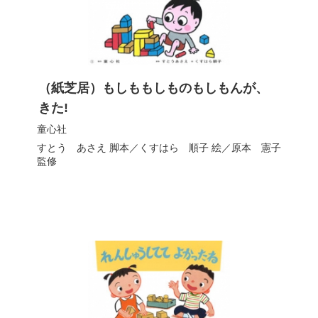
（紙芝居）もしももしものもしもんが、
きた!
童心社
すとう あさえ
脚本／
くすはら 順子
絵／
原本 憲子
監修