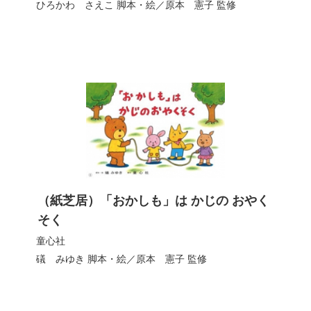
ひろかわ さえこ
脚本・絵／
原本 憲子
監修
（紙芝居）「おかしも」は かじの おやく
そく
童心社
礒 みゆき
脚本・絵／
原本 憲子
監修