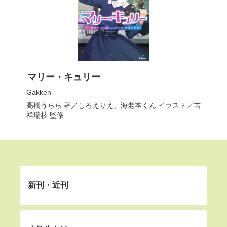
マリー・キュリー
Gakken
高橋うらら
著／
しろえりえ
、
海老本くん
イラスト／
吉
祥瑞枝
監修
新刊・近刊