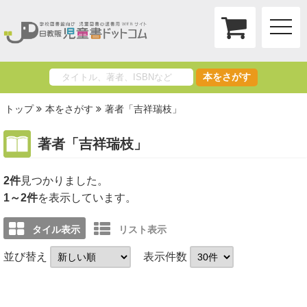
toggle
naviga
本をさがす
トップ
本をさがす
著者「吉祥瑞枝」
著者「吉祥瑞枝」
2件
1～2件
を表示しています。
タイル表示
リスト表示
並び替え
表示件数