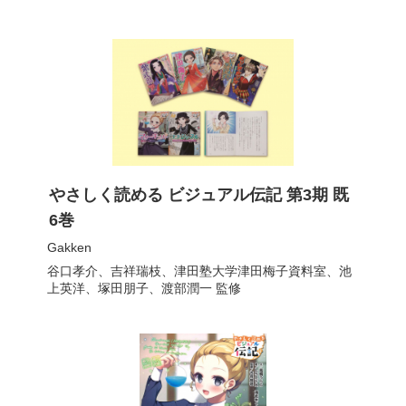
やさしく読める ビジュアル伝記 第3期 既
6巻
Gakken
谷口孝介
、
吉祥瑞枝
、
津田塾大学津田梅子資料室
、
池
上英洋
、
塚田朋子
、
渡部潤一
監修