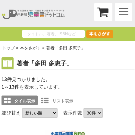
toggle
naviga
本をさがす
トップ
本をさがす
著者「多田 多恵子」
著者「多田 多恵子」
13件
1～13件
を表示しています。
タイル表示
リスト表示
並び替え
表示件数