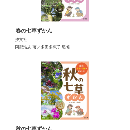
春の七草ずかん
汐文社
阿部浩志
著／
多田多恵子
監修
秋の七草ずかん