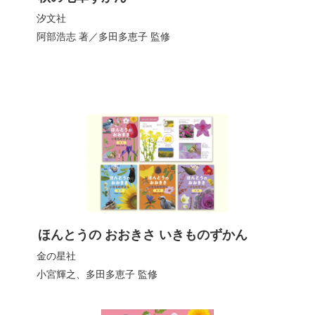
汐文社
阿部浩志
著／
多田多恵子
監修
ほんとうの おおきさ いきものずかん
金の星社
小宮輝之
、
多田多恵子
監修