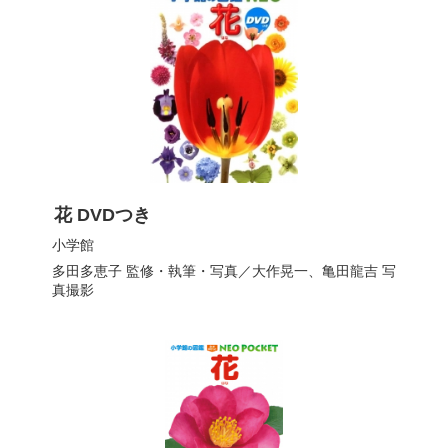
花 DVDつき
小学館
多田多恵子
監修・執筆・写真／
大作晃一
、
亀田龍吉
写
真撮影