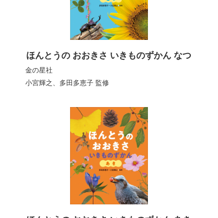
ほんとうの おおきさ いきものずかん なつ
金の星社
小宮輝之
、
多田多恵子
監修