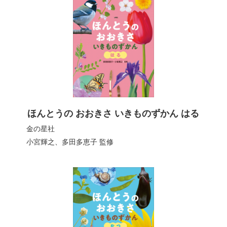
ほんとうの おおきさ いきものずかん はる
金の星社
小宮輝之
、
多田多恵子
監修