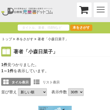
toggle
naviga
本をさがす
トップ
本をさがす
著者「小森日菜子」
著者「小森日菜子」
1件
1～1件
を表示しています。
タイル表示
リスト表示
並び替え
表示件数