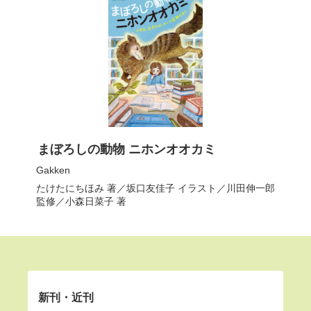
まぼろしの動物 ニホンオオカミ
Gakken
たけたにちほみ
著／
坂口友佳子
イラスト／
川田伸一郎
監修／
小森日菜子
著
新刊・近刊