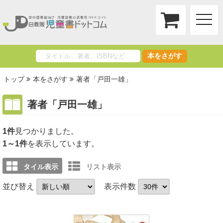
toggle
naviga
本をさがす
トップ
本をさがす
著者「戸田一雄」
著者「戸田一雄」
1件
1～1件
を表示しています。
タイル表示
リスト表示
並び替え
表示件数