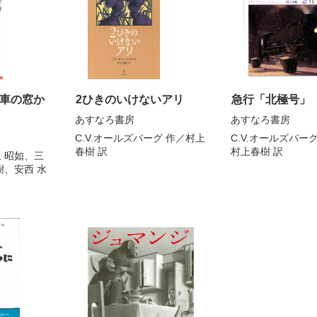
車の窓か
2ひきのいけないアリ
急行「北極号」
あすなろ書房
あすなろ書房
C.V.オールズバーグ
作／
村上
C.V.オールズバー
春樹
訳
村上春樹
訳
 昭如
、
三
樹
、
安西 水