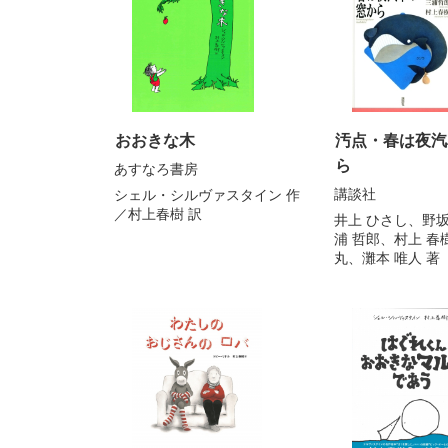
おおきな木
汚点・春は夜汽
ら
あすなろ書房
講談社
シェル・シルヴァスタイン
作
／
村上春樹
訳
井上 ひさし
、
野坂
浦 哲郎
、
村上 春
丸
、
灘本 唯人
著