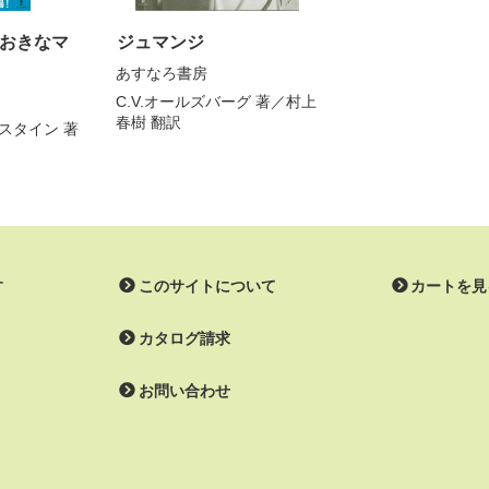
おきなマ
ジュマンジ
あすなろ書房
C.V.オールズバーグ
著／
村上
春樹
翻訳
スタイン
著
す
このサイトについて
カートを見
カタログ請求
お問い合わせ