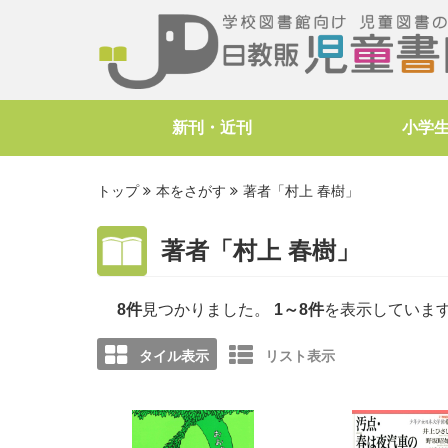
新刊・近刊
小学
トップ
本をさがす
著者「村上 春樹」
著者「村上 春樹」
8件
見つかりました。
1～8件
を表示していま
タイル表示
リスト表示