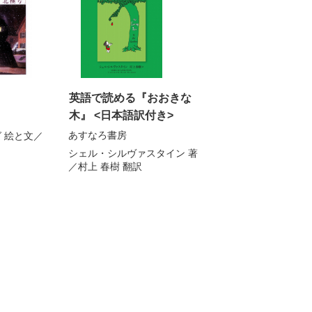
英語で読める『おおきな
木』 <日本語訳付き>
あすなろ書房
グ
絵と文／
シェル・シルヴァスタイン
著
／
村上 春樹
翻訳