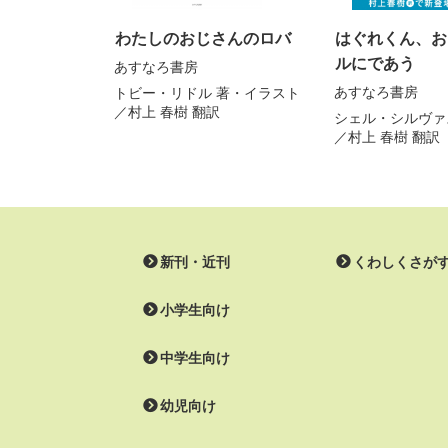
わたしのおじさんのロバ
はぐれくん、お
ルにであう
あすなろ書房
あすなろ書房
トビー・リドル
著・イラスト
／
村上 春樹
翻訳
シェル・シルヴァ
／
村上 春樹
翻訳
新刊・近刊
くわしくさが
小学生向け
中学生向け
幼児向け