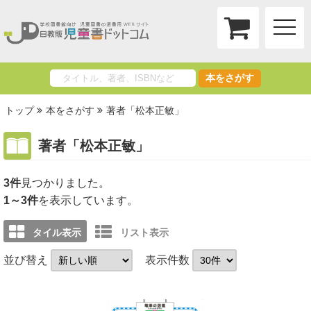
toggle
naviga
本をさがす
トップ
本をさがす
著者「松本正敏」
著者「松本正敏」
3件
1～3件
を表示しています。
タイル表示
リスト表示
並び替え
表示件数