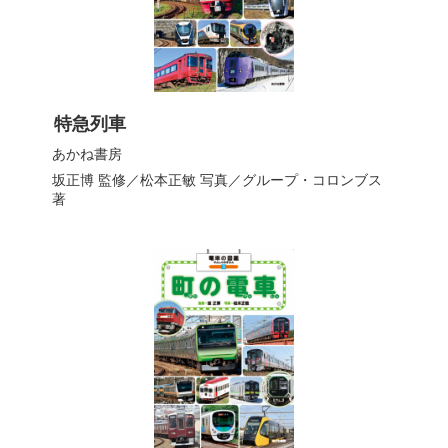
特急列車
あかね書房
坂正博
監修／
松本正敏
写真／
グループ・コロンブス
著