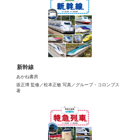
新幹線
あかね書房
坂正博
監修／
松本正敏
写真／
グループ・コロンブス
著