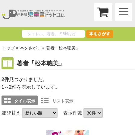
toggle
naviga
本をさがす
トップ
本をさがす
著者「松本聰美」
著者「松本聰美」
2件
1～2件
を表示しています。
タイル表示
リスト表示
並び替え
表示件数