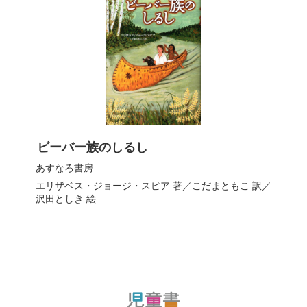
ビーバー族のしるし
あすなろ書房
エリザベス・ジョージ・スピア
著／
こだまともこ
訳／
沢田としき
絵