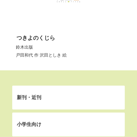
つきよのくじら
鈴木出版
戸田和代 作 沢田としき 絵
新刊・近刊
小学生向け