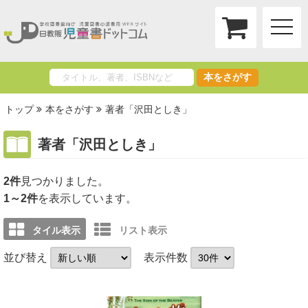
toggle
naviga
本をさがす
トップ
本をさがす
著者「沢田としき」
著者「沢田としき」
2件
1～2件
を表示しています。
タイル表示
リスト表示
並び替え
表示件数