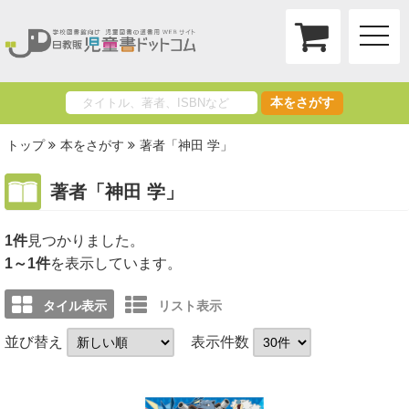
toggle
naviga
本をさがす
トップ
本をさがす
著者「神田 学」
著者「神田 学」
1件
1～1件
を表示しています。
タイル表示
リスト表示
並び替え
表示件数