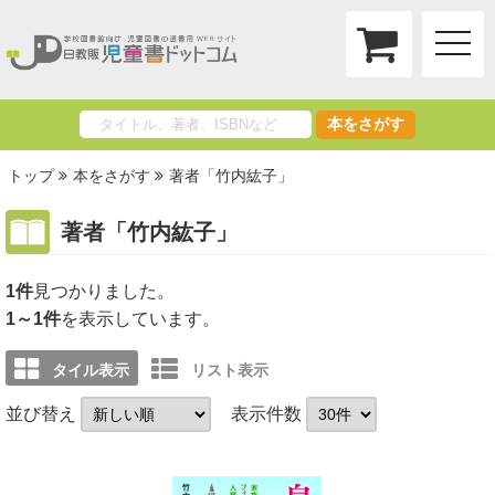
toggle
naviga
本をさがす
トップ
本をさがす
著者「竹内紘子」
著者「竹内紘子」
1件
1～1件
を表示しています。
タイル表示
リスト表示
並び替え
表示件数