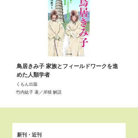
鳥居きみ子 家族とフィールドワークを進
めた人類学者
くもん出版
竹内紘子
著／
岸積
解説
新刊・近刊