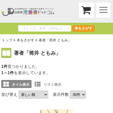
toggle
naviga
本をさがす
トップ
本をさがす
著者「筒井 ともみ」
著者「筒井 ともみ」
1件
1～1件
を表示しています。
タイル表示
リスト表示
並び替え
表示件数