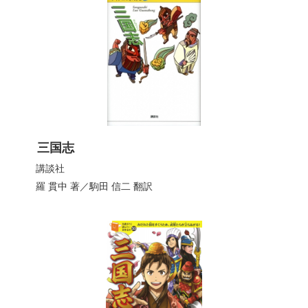
三国志
講談社
羅 貫中
著／
駒田 信二
翻訳