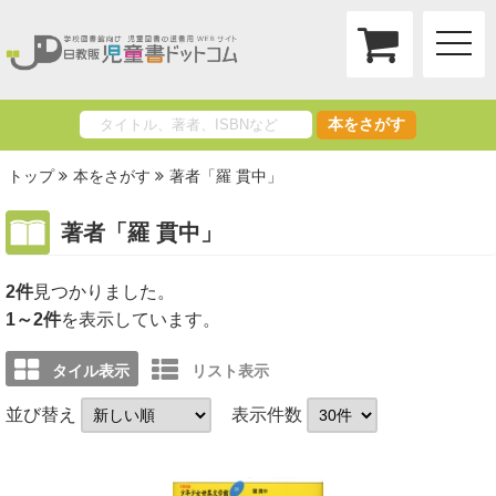
toggle
naviga
本をさがす
トップ
本をさがす
著者「羅 貫中」
著者「羅 貫中」
2件
1～2件
を表示しています。
タイル表示
リスト表示
並び替え
表示件数