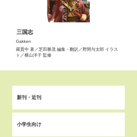
三国志
Gakken
羅貫中
著／
芝田勝茂
編集・翻訳／
野間与太郎
イラス
ト／
横山洋子
監修
新刊・近刊
小学生向け