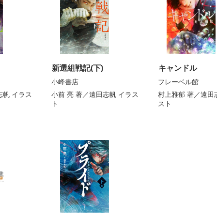
新選組戦記(下)
キャンドル
小峰書店
フレーベル館
志帆
イラス
小前 亮
著／
遠田志帆
イラス
村上雅郁
著／
遠田
ト
スト