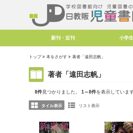
新刊・近刊
小学
トップ
本をさがす
著者「遠田志帆」
著者「遠田志帆」
8件
見つかりました。
1～8件
を表示していま
タイル表示
リスト表示