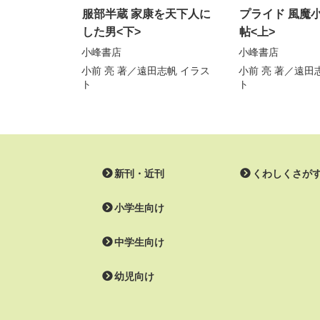
服部半蔵 家康を天下人に
プライド 風魔
した男<下>
帖<上>
小峰書店
小峰書店
小前 亮
著／
遠田志帆
イラス
小前 亮
著／
遠田
ト
ト
新刊・近刊
くわしくさが
小学生向け
中学生向け
幼児向け