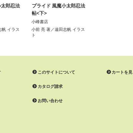
小太郎忍法
プライド 風魔小太郎忍法
帖<下>
小峰書店
志帆
イラス
小前 亮
著／
遠田志帆
イラス
ト
す
このサイトについて
カートを見
カタログ請求
お問い合わせ