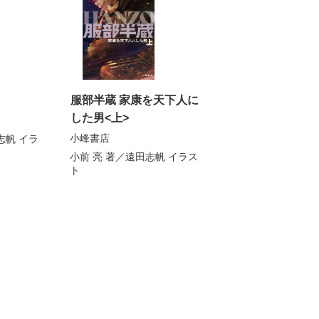
服部半蔵 家康を天下人に
した男<上>
小峰書店
志帆
イラ
小前 亮
著／
遠田志帆
イラス
ト