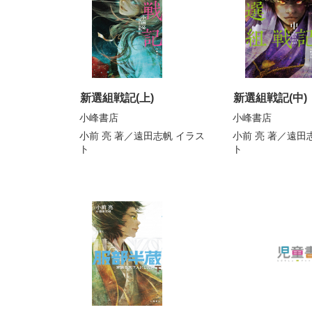
新選組戦記(上)
新選組戦記(中)
小峰書店
小峰書店
小前 亮
著／
遠田志帆
イラス
小前 亮
著／
遠田
ト
ト