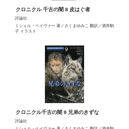
クロニクル 千古の闇 8 皮はぐ者
評論社
ミシェル・ペイヴァー
著／
さくまゆみこ
翻訳／
酒井駒
子
イラスト
クロニクル千古の闇 9 兄弟のきずな
評論社
ミシェル・ペイヴァー
著／
さくまゆみこ
翻訳／
酒井駒