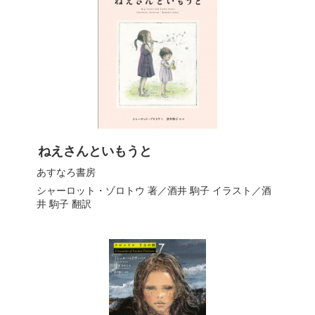
ねえさんといもうと
あすなろ書房
シャーロット・ゾロトウ
著／
酒井 駒子
イラスト／
酒
井 駒子
翻訳