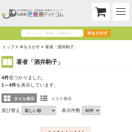
toggle
naviga
本をさがす
トップ
本をさがす
著者「酒井駒子」
著者「酒井駒子」
4件
1～4件
を表示しています。
タイル表示
リスト表示
並び替え
表示件数