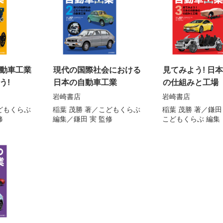
動車工業
現代の国際社会における
見てみよう! 日
う!
日本の自動車工業
の仕組みと工場
岩崎書店
岩崎書店
どもくらぶ
稲葉 茂勝
著／
こどもくらぶ
稲葉 茂勝
著／
鎌田
修
編集／
鎌田 実
監修
こどもくらぶ
編集