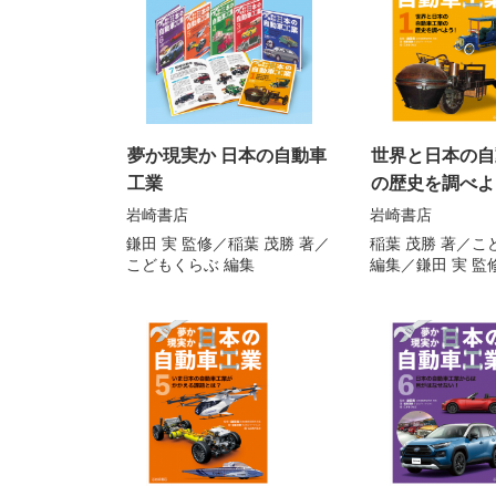
夢か現実か 日本の自動車
世界と日本の自
工業
の歴史を調べよ
岩崎書店
岩崎書店
鎌田 実
監修／
稲葉 茂勝
著／
稲葉 茂勝
著／
こ
こどもくらぶ
編集
編集／
鎌田 実
監