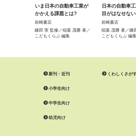
いま日本の自動車工業が
日本の自動車工
かかえる課題とは?
目がはなせない
岩崎書店
岩崎書店
鎌田 実
監修／
稲葉 茂勝
著／
稲葉 茂勝
著／
鎌
こどもくらぶ
編集
こどもくらぶ
編
新刊・近刊
くわしくさが
小学生向け
中学生向け
幼児向け