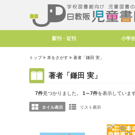
新刊・近刊
小学
トップ
本をさがす
著者「鎌田 実」
著者「鎌田 実」
7件
見つかりました。
1～7件
を表示していま
タイル表示
リスト表示