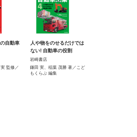
本の自動車
人や物をのせるだけでは
ない! 自動車の役割
岩崎書店
 実
監修／
鎌田 実
、
稲葉 茂勝
著／
こど
もくらぶ
編集