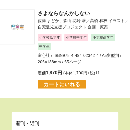
さよならなんかしない
佐藤 まどか
、
森山 花鈴
著／
高橋 和枝
イラスト／
自死遺児支援プロジェクト
企画・原案
小学校低学年
小学校中学年
小学校高学年
中学生
童心社
/ ISBN978-4-494-02342-4 / A5変型判 /
206×188mm / 65ページ
1,870円
定価
(本体1,700円+税)11
カートにいれる
新刊・近刊