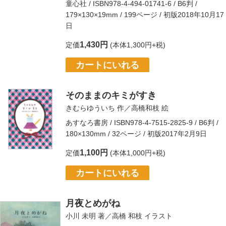
童心社
/ ISBN978-4-494-01741-6 / B6判 /
179×130×19mm / 199ページ / 初版2018年10月17
日
1,430円
定価
(本体1,300円+税)
カートにいれる
そのままのキミがすき
きむらゆういち
作／
高橋和枝
絵
あすなろ書房
/ ISBN978-4-7515-2825-9 / B6判 /
180×130mm / 32ページ / 初版2017年2月9日
1,100円
定価
(本体1,000円+税)
カートにいれる
月夜とめがね
小川 未明
著／
高橋 和枝
イラスト