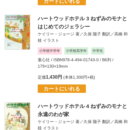
カートにいれる
ハートウッドホテル 3 ねずみのモナと
はじめてのジェラシー
ケイリー・ジョージ
著／
久保 陽子
翻訳／
高橋 和
枝
イラスト
小学校中学年
小学校高学年
中学生
童心社
/ ISBN978-4-494-01743-0 / B6判 /
179×130×19mm
1,430円
定価
(本体1,300円+税)
カートにいれる
ハートウッドホテル 4 ねずみのモナと
永遠のわが家
ケイリー・ジョージ
著／
久保 陽子
翻訳／
高橋 和
枝
イラスト