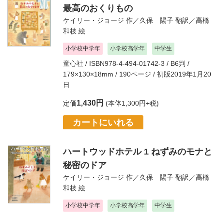
最高のおくりもの
ケイリー・ジョージ
作／
久保 陽子
翻訳／
高橋
和枝
絵
小学校中学年
小学校高学年
中学生
童心社
/ ISBN978-4-494-01742-3 / B6判 /
179×130×18mm / 190ページ / 初版2019年1月20
日
1,430円
定価
(本体1,300円+税)
カートにいれる
ハートウッドホテル 1 ねずみのモナと
秘密のドア
ケイリー・ジョージ
作／
久保 陽子
翻訳／
高橋
和枝
絵
小学校中学年
小学校高学年
中学生