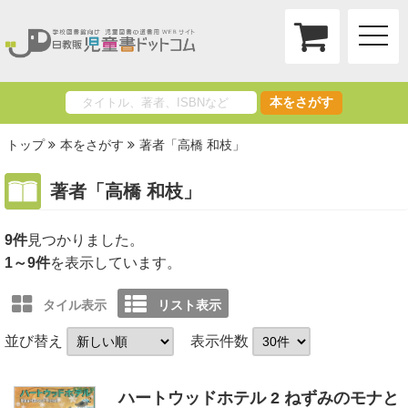
toggle
naviga
本をさがす
トップ
本をさがす
著者「高橋 和枝」
著者「高橋 和枝」
9件
1～9件
を表示しています。
タイル表示
リスト表示
並び替え
表示件数
ハートウッドホテル 2 ねずみのモナと