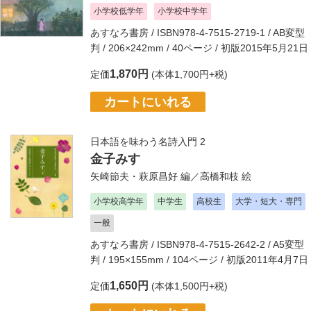
小学校低学年
小学校中学年
あすなろ書房
/ ISBN978-4-7515-2719-1 / AB変型
判 / 206×242mm / 40ページ / 初版2015年5月21日
1,870円
定価
(本体1,700円+税)
カートにいれる
日本語を味わう名詩入門 2
金子みすゞ
矢崎節夫・萩原昌好
編／
高橋和枝
絵
小学校高学年
中学生
高校生
大学・短大・専門
一般
あすなろ書房
/ ISBN978-4-7515-2642-2 / A5変型
判 / 195×155mm / 104ページ / 初版2011年4月7日
1,650円
定価
(本体1,500円+税)