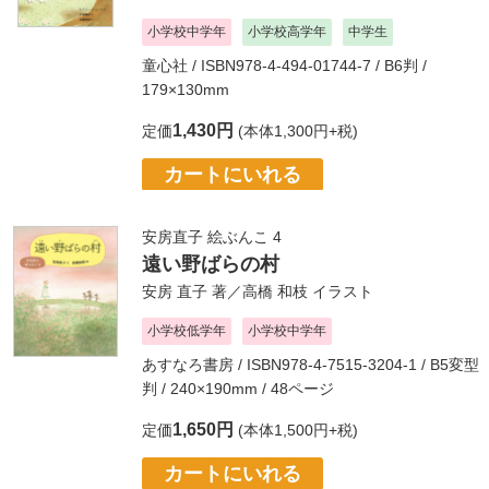
小学校中学年
小学校高学年
中学生
童心社
/ ISBN978-4-494-01744-7 / B6判 /
179×130mm
1,430円
定価
(本体1,300円+税)
カートにいれる
安房直子 絵ぶんこ 4
遠い野ばらの村
安房 直子
著／
高橋 和枝
イラスト
小学校低学年
小学校中学年
あすなろ書房
/ ISBN978-4-7515-3204-1 / B5変型
判 / 240×190mm / 48ページ
1,650円
定価
(本体1,500円+税)
カートにいれる