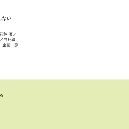
しない
 花鈴
著／
／
自死遺
ト
企画・原
る