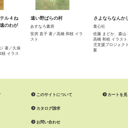
ル 4 ね
遠い野ばらの村
さよならなんか
遠のわが
あすなろ書房
童心社
安房 直子
著／
高橋 和枝
イラ
佐藤 まどか
、
森山
スト
高橋 和枝
イラスト
児支援プロジェク
ジ
著／
久保
案
和枝
イラス
す
このサイトについて
カートを見
カタログ請求
お問い合わせ