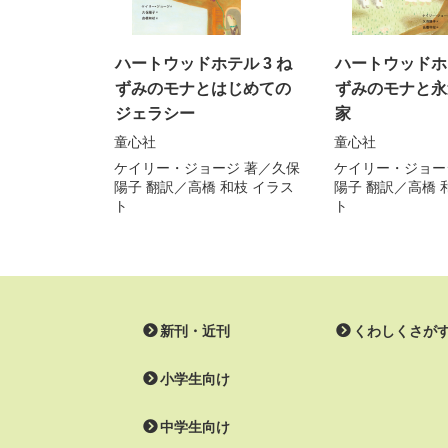
ハートウッドホテル 3 ね
ハートウッドホテ
ずみのモナとはじめての
ずみのモナと永
ジェラシー
家
童心社
童心社
ケイリー・ジョージ
著／
久保
ケイリー・ジョー
陽子
翻訳／
高橋 和枝
イラス
陽子
翻訳／
高橋 
ト
ト
新刊・近刊
くわしくさが
小学生向け
中学生向け