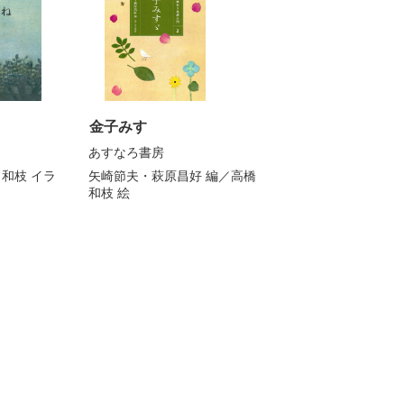
金子みすゞ
あすなろ書房
 和枝
イラ
矢崎節夫・萩原昌好
編／
高橋
和枝
絵