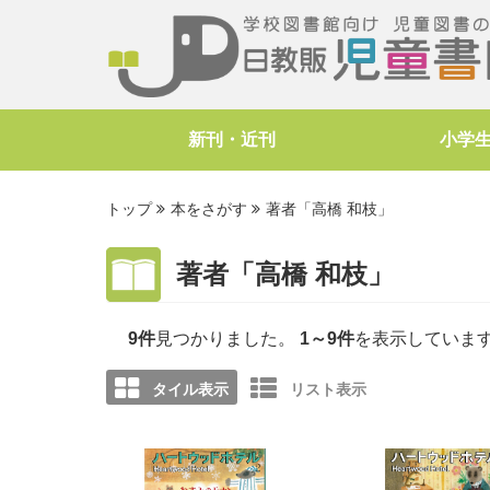
新刊・近刊
小学
トップ
本をさがす
著者「高橋 和枝」
著者「高橋 和枝」
9件
見つかりました。
1～9件
を表示していま
タイル表示
リスト表示