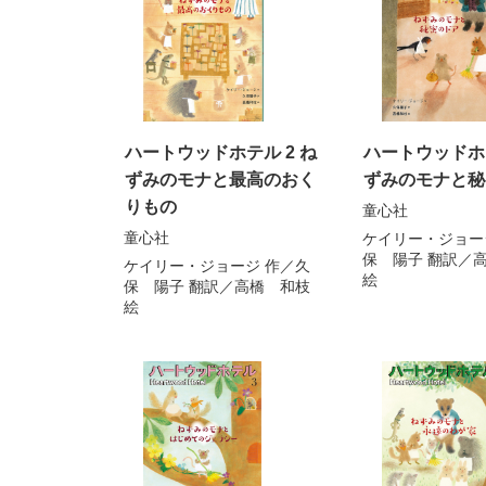
ハートウッドホテル 2 ね
ハートウッドホテ
ずみのモナと最高のおく
ずみのモナと秘
りもの
童心社
童心社
ケイリー・ジョー
保 陽子
翻訳／
ケイリー・ジョージ
作／
久
絵
保 陽子
翻訳／
高橋 和枝
絵