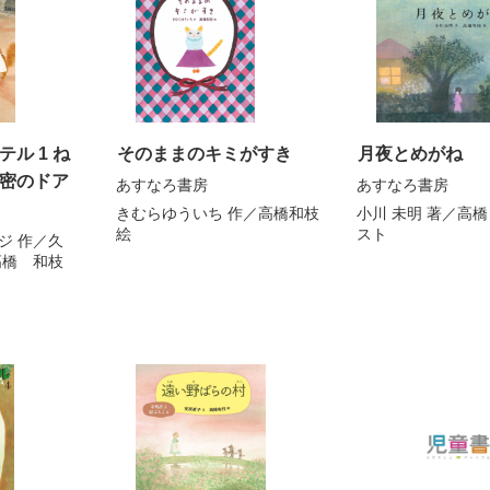
ル 1 ね
そのままのキミがすき
月夜とめがね
密のドア
あすなろ書房
あすなろ書房
きむらゆういち
作／
高橋和枝
小川 未明
著／
高橋
絵
スト
ジ
作／
久
高橋 和枝