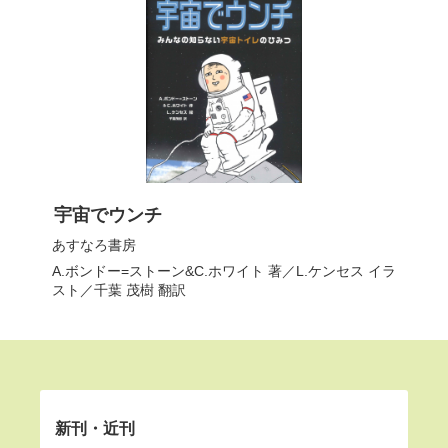
宇宙でウンチ
あすなろ書房
A.ボンドー=ストーン&C.ホワイト
著／
L.ケンセス
イラ
スト／
千葉 茂樹
翻訳
新刊・近刊