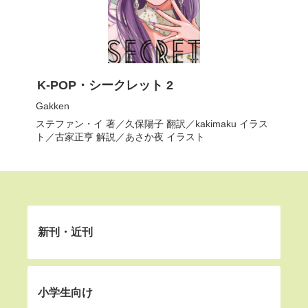
K-POP・シークレット 2
Gakken
ステファン・イ
著／
久保陽子
翻訳／
kakimaku
イラス
ト／
古家正亨
解説／
あさか夜
イラスト
新刊・近刊
小学生向け