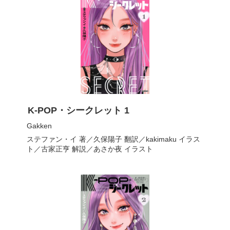
K-POP・シークレット 1
Gakken
ステファン・イ
著／
久保陽子
翻訳／
kakimaku
イラス
ト／
古家正亨
解説／
あさか夜
イラスト