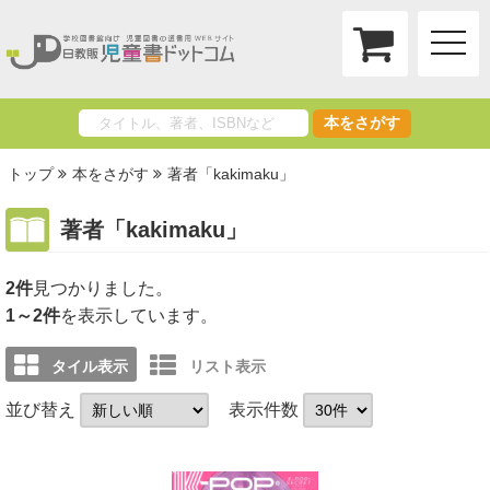
toggle
naviga
本をさがす
トップ
本をさがす
著者「kakimaku」
著者「kakimaku」
2件
1～2件
を表示しています。
タイル表示
リスト表示
並び替え
表示件数