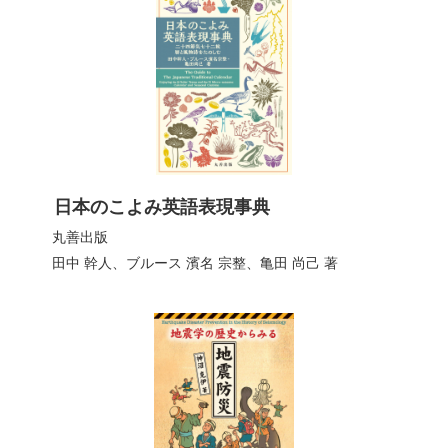
日本のこよみ英語表現事典
丸善出版
田中 幹人
、
ブルース 濱名 宗整
、
亀田 尚己
著