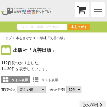
toggle
naviga
本をさがす
トップ
本をさがす
出版社「丸善出版」
出版社「丸善出版」
112件
1～30件
を表示しています。
タイル表示
リスト表示
並び替え
表示件数
次の30件