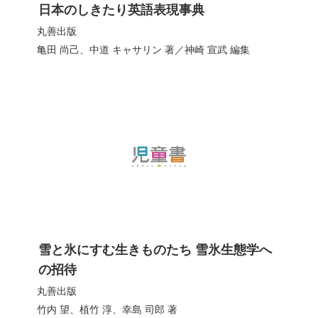
日本のしきたり英語表現事典
丸善出版
亀田 尚己
、
中道 キャサリン
著／
神崎 宣武
編集
雪と氷にすむ生きものたち 雪氷生態学へ
の招待
丸善出版
竹内 望
、
植竹 淳
、
幸島 司郎
著