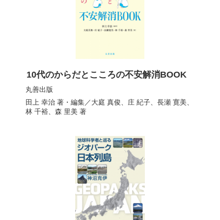
10代のからだとこころの不安解消BOOK
丸善出版
田上 幸治
著・編集／
大庭 真俊
、
庄 紀子
、
長瀬 寛美
、
林 千裕
、
森 里美
著