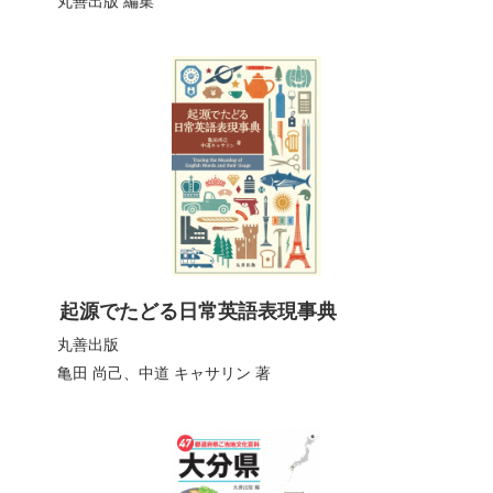
丸善出版
編集
起源でたどる日常英語表現事典
丸善出版
亀田 尚己
、
中道 キャサリン
著