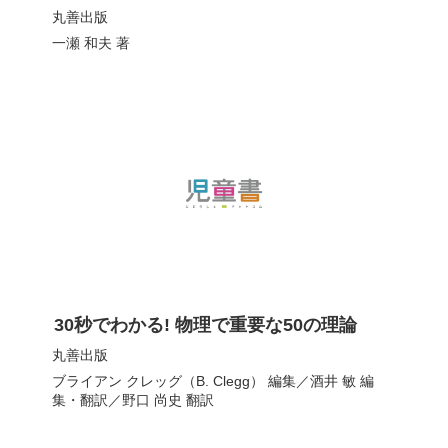
丸善出版
一瀬 和夫
著
30秒でわかる! 物理で重要な50の理論
丸善出版
ブライアン クレッグ（B. Clegg）
編集／
酒井 敏
編
集・翻訳／
野口 尚史
翻訳