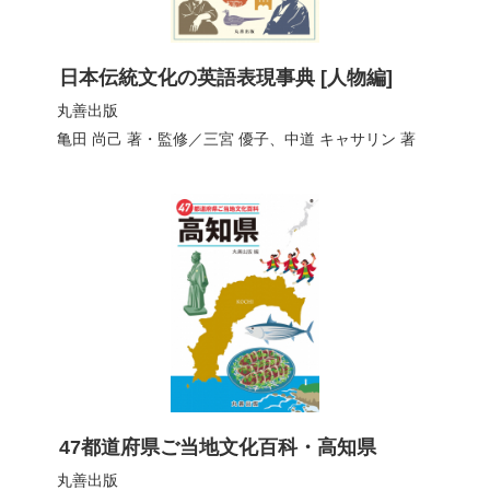
日本伝統文化の英語表現事典 [人物編]
丸善出版
亀田 尚己
著・監修／
三宮 優子
、
中道 キャサリン
著
47都道府県ご当地文化百科・高知県
丸善出版