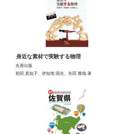
身近な素材で実験する物理
丸善出版
初田 真知子
、
伊知地 国夫
、
矢田 雅哉
著