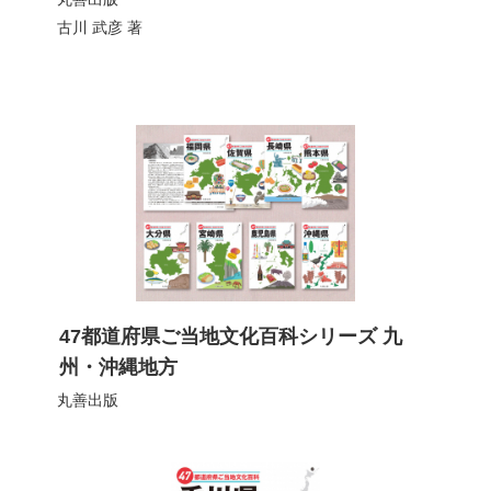
古川 武彦
著
47都道府県ご当地文化百科シリーズ 九
州・沖縄地方
丸善出版