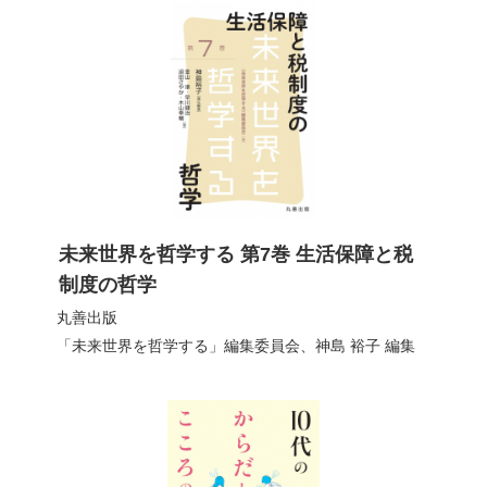
未来世界を哲学する 第7巻 生活保障と税
制度の哲学
丸善出版
「未来世界を哲学する」編集委員会
、
神島 裕子
編集