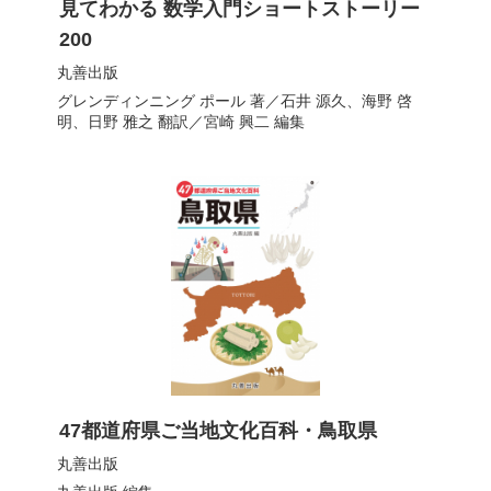
見てわかる 数学入門ショートストーリー
200
丸善出版
グレンディンニング ポール
著／
石井 源久
、
海野 啓
明
、
日野 雅之
翻訳／
宮崎 興二
編集
47都道府県ご当地文化百科・鳥取県
丸善出版