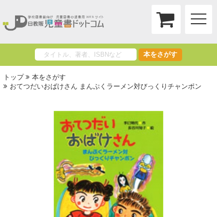
toggle
naviga
本をさがす
トップ
本をさがす
おてつだいおばけさん まんぷくラーメン対びっくりチャンポン