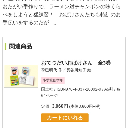
おたがい手作りで、ラーメン対チャンポンの味くら
べをしようと猛練習！ おばけさんたちも特訓のお
手伝いをするのだが…。
関連商品
おてつだいおばけさん 全3巻
季巳明代
作／
長谷川知子
絵
小学校低学年
国土社
/ ISBN978-4-337-10892-9 / A5判 / 各
64ページ
3,960円
定価
(本体3,600円+税)
カートにいれる