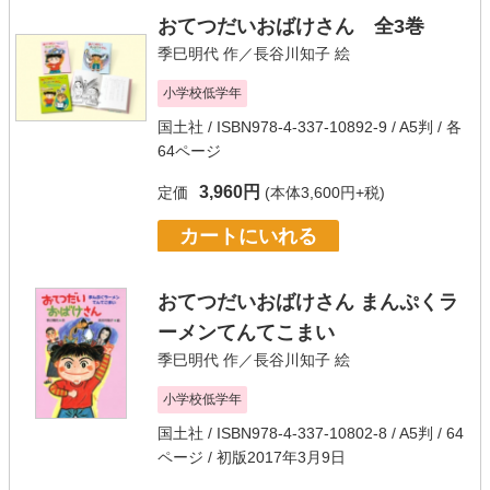
おてつだいおばけさん 全3巻
季巳明代
作／
長谷川知子
絵
小学校低学年
国土社
/ ISBN978-4-337-10892-9 / A5判 / 各
64ページ
3,960円
定価
(本体3,600円+税)
カートにいれる
おてつだいおばけさん まんぷくラ
ーメンてんてこまい
季巳明代
作／
長谷川知子
絵
小学校低学年
国土社
/ ISBN978-4-337-10802-8 / A5判 / 64
ページ / 初版2017年3月9日