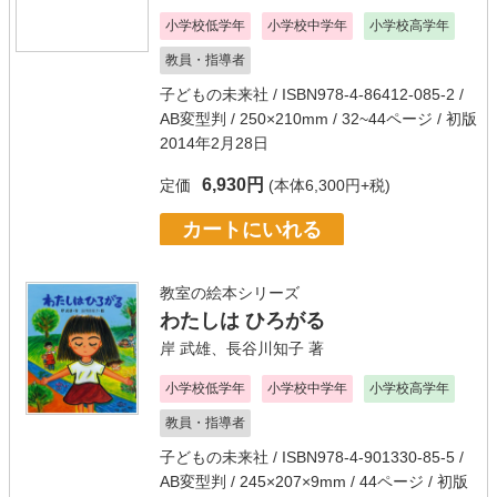
小学校低学年
小学校中学年
小学校高学年
教員・指導者
子どもの未来社
/ ISBN978-4-86412-085-2 /
AB変型判 / 250×210mm / 32~44ページ / 初版
2014年2月28日
6,930円
定価
(本体6,300円+税)
カートにいれる
教室の絵本シリーズ
わたしは ひろがる
岸 武雄
、
長谷川知子
著
小学校低学年
小学校中学年
小学校高学年
教員・指導者
子どもの未来社
/ ISBN978-4-901330-85-5 /
AB変型判 / 245×207×9mm / 44ページ / 初版