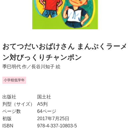
おてつだいおばけさん まんぷくラーメ
ン対びっくりチャンポン
季巳明代
作／
長谷川知子
絵
小学校低学年
出版社
国土社
判型（サイズ）
A5判
ページ数
64ページ
初版
2017年7月25日
ISBN
978-4-337-10803-5