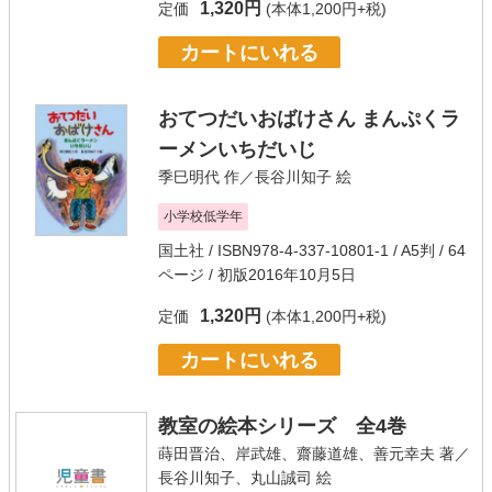
1,320円
定価
(本体1,200円+税)
カートにいれる
おてつだいおばけさん まんぷくラ
ーメンいちだいじ
季巳明代
作／
長谷川知子
絵
小学校低学年
国土社
/ ISBN978-4-337-10801-1 / A5判 / 64
ページ / 初版2016年10月5日
1,320円
定価
(本体1,200円+税)
カートにいれる
教室の絵本シリーズ 全4巻
蒔田晋治、岸武雄、齋藤道雄、善元幸夫
著／
長谷川知子、丸山誠司
絵