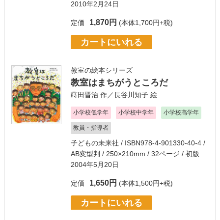
2010年2月24日
1,870円
定価
(本体1,700円+税)
カートにいれる
教室の絵本シリーズ
教室はまちがうところだ
蒔田晋治
作／
長谷川知子
絵
小学校低学年
小学校中学年
小学校高学年
教員・指導者
子どもの未来社
/ ISBN978-4-901330-40-4 /
AB変型判 / 250×210mm / 32ページ / 初版
2004年5月20日
1,650円
定価
(本体1,500円+税)
カートにいれる