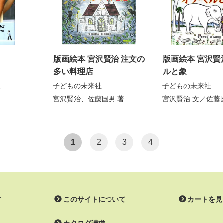
版画絵本 宮沢賢治 注文の
版画絵本 宮沢賢
多い料理店
ルと象
子どもの未来社
子どもの未来社
真
宮沢賢治
、
佐藤国男
著
宮沢賢治
文／
佐藤
1
2
3
4
す
このサイトについて
カートを見