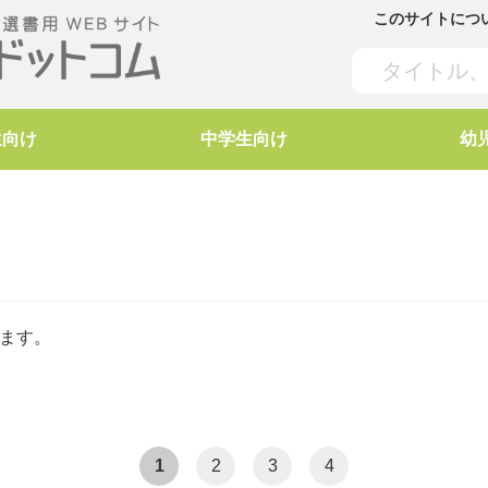
このサイトにつ
生向け
中学生向け
幼
」
ます。
1
2
3
4