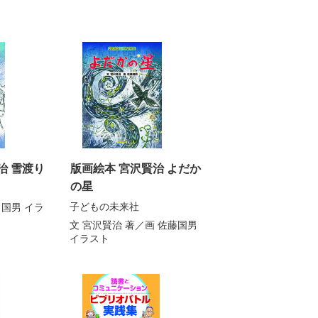
治 雪渡り
版画絵本 宮沢賢治 よだか
の星
子どもの未来社
 国男
イラ
文 宮沢賢治
著／
画 佐藤国男
イラスト