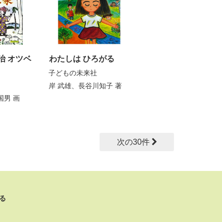
治 オツベ
わたしは ひろがる
子どもの未来社
岸 武雄
、
長谷川知子
著
国男
画
次の30件
る