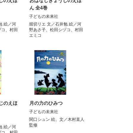
じのえほ
おはなしぎょうじのえほ
ん 全4巻
子どもの未来社
勉
絵／
河
堀切リエ
文／
石井勉
絵／
河
ヅコ
、
村田
野あさ子
、
松田シヅコ
、
村田
エミコ
じのえほ
月の力のひみつ
子どもの未来社
関口シュン
絵、文／
木村直人
監修
勉
絵／
河
ヅコ
、
村田