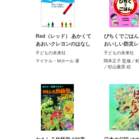
Red（レッド） あかくて
びちくでごはん
あおいクレヨンのはなし
おいしい防災レ
子どもの未来社
子どもの未来社
マイケル・Mホール
著
岡本正子
監修／
／
杉山薫里
絵