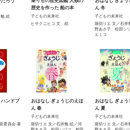
やたろう
乗りもの歴史図鑑 人類の
おはなし ぎょう
歴史を作った 船の本
ん 冬
子どもの未来社
子どもの未来社
井勉
絵
ヒサクニヒコ
文、絵
堀切リエ
文／
石井
野あさ子
、
松田シ
エミコ
 ハンドブ
おはなし ぎょうじのえほ
おはなし ぎょう
ん 春
ん 夏
子どもの未来社
子どもの未来社
及委員会
著
堀切リエ
文／
石井勉
絵／
河
堀切リエ
文／
石井
野あさ子
、
松田シヅコ
、
村田
野あさ子
、
松田シ