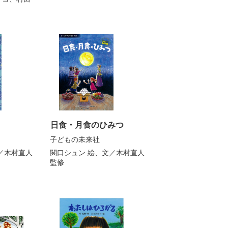
日食・月食のひみつ
子どもの未来社
／
木村直人
関口シュン
絵、文／
木村直人
監修