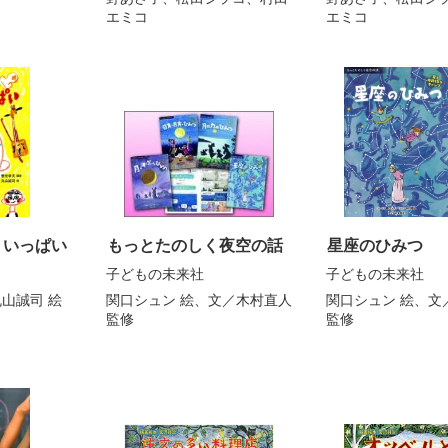
エミコ
エミコ
 いっぱい
もっとたのしく夜空の話
星座のひみつ
子どもの未来社
子どもの未来社
丸山誠司
絵
関口シュン
絵、文／
木村直人
関口シュン
絵、文
監修
監修