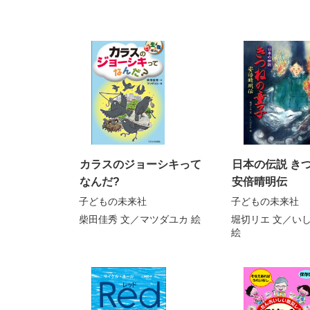
カラスのジョーシキって
日本の伝説 き
なんだ?
安倍晴明伝
子どもの未来社
子どもの未来社
柴田佳秀
文／
マツダユカ
絵
堀切リエ
文／
いし
絵