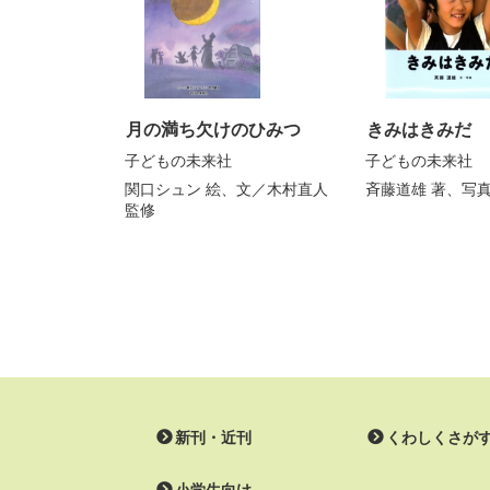
月の満ち欠けのひみつ
きみはきみだ
子どもの未来社
子どもの未来社
関口シュン
絵、文／
木村直人
斉藤道雄
著、写
監修
新刊・近刊
くわしくさが