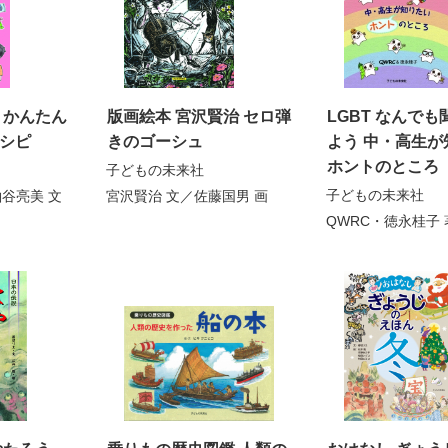
 かんたん
版画絵本 宮沢賢治 セロ弾
LGBT なんで
シピ
きのゴーシュ
よう 中・高生が
ホントのところ
子どもの未来社
子どもの未来社
粕谷亮美
文
宮沢賢治
文／
佐藤国男
画
QWRC・徳永桂子