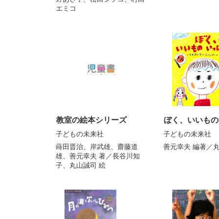
エミコ
教室の絵本シリーズ
ぼく、いいもの
子どもの未来社
子どもの未来社
蒔田晋治、岸武雄、齋藤道
善元幸夫
編著／
雄、善元幸夫
著／
長谷川知
子、丸山誠司
絵