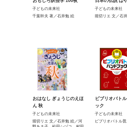
おもしろ妖怪学 100夜
日本の伝説 は
子どもの未来社
子どもの未来社
千葉幹夫
著／
石井勉
絵
堀切リエ
文／
石
おはなし ぎょうじのえほ
ビブリオバトル
ん 秋
ック
子どもの未来社
子どもの未来社
堀切リエ
文／
石井勉
絵／
河
ビブリオバトル普
野あさ子
、
松田シヅコ
、
村田