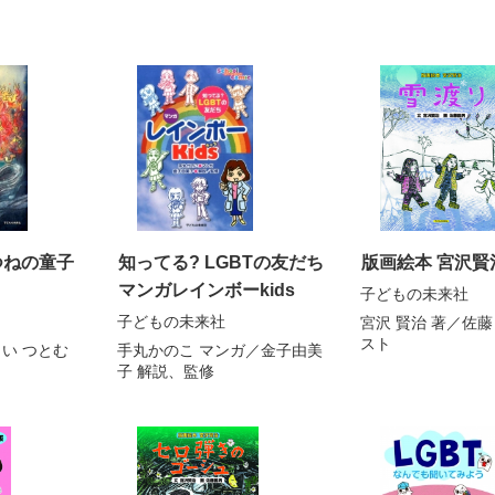
つねの童子
知ってる? LGBTの友だち
版画絵本 宮沢賢
マンガレインボーkids
子どもの未来社
子どもの未来社
宮沢 賢治
著／
佐藤
スト
い つとむ
手丸かのこ
マンガ／
金子由美
子
解説、監修