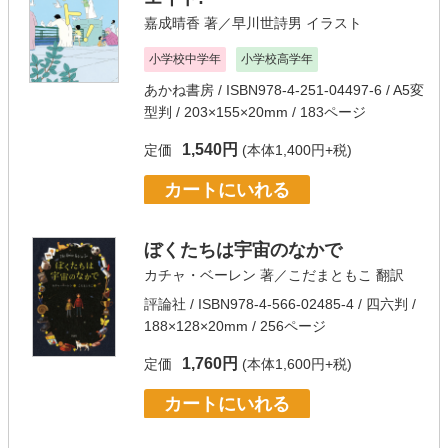
嘉成晴香
著／
早川世詩男
イラスト
小学校中学年
小学校高学年
あかね書房
/ ISBN978-4-251-04497-6 / A5変
型判 / 203×155×20mm / 183ページ
1,540円
定価
(本体1,400円+税)
カートにいれる
ぼくたちは宇宙のなかで
カチャ・ベーレン
著／
こだまともこ
翻訳
評論社
/ ISBN978-4-566-02485-4 / 四六判 /
188×128×20mm / 256ページ
1,760円
定価
(本体1,600円+税)
カートにいれる