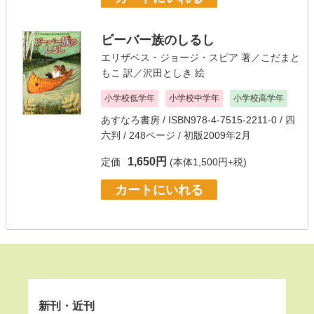
ビーバー族のしるし
エリザベス・ジョージ・スピア
著／
こだまと
もこ
訳／
沢田としき
絵
小学校低学年
小学校中学年
小学校高学年
あすなろ書房
/ ISBN978-4-7515-2211-0 / 四
六判 / 248ページ / 初版2009年2月
1,650円
定価
(本体1,500円+税)
カートにいれる
新刊・近刊