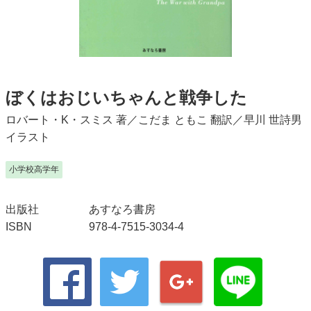
ぼくはおじいちゃんと戦争した
ロバート・K・スミス
著／
こだま ともこ
翻訳／
早川 世詩男
イラスト
小学校高学年
出版社
あすなろ書房
ISBN
978-4-7515-3034-4