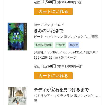
1,540円
定価
(本体1,400円+税)
カートにいれる
海外ミステリーBOX
きみのいた森で
ピート・ハウトマン
著／
こだまともこ
翻訳
小学校高学年
中学生
高校生
評論社
/ ISBN978-4-566-02431-1 / 四六判 /
188×128×23mm / 344ページ
1,760円
定価
(本体1,600円+税)
カートにいれる
テディが宝石を見つけるまで
パトリシア・マクラクラン
著／
こだまともこ
訳