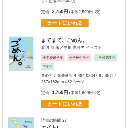
ジ / 初版2026年7月
2,750円
定価
(本体2,500円+税)
カートにいれる
まてまて、ごめん。
渡辺 朋
著／
早川 世詩男
イラスト
小学校低学年
小学校中学年
小学校高学年
中学生
童心社
/ ISBN978-4-494-02347-9 / B5判 /
257×182mm / 32ページ
1,760円
定価
(本体1,600円+税)
カートにいれる
読書の時間 27
エイト!