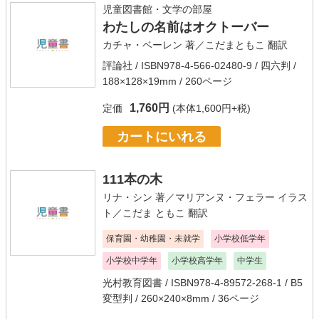
児童図書館・文学の部屋
わたしの名前はオクトーバー
カチャ・ベーレン
著／
こだまともこ
翻訳
評論社
/ ISBN978-4-566-02480-9 / 四六判 /
188×128×19mm / 260ページ
1,760円
定価
(本体1,600円+税)
カートにいれる
111本の木
リナ・シン
著／
マリアンヌ・フェラー
イラス
ト／
こだま ともこ
翻訳
保育園・幼稚園・未就学
小学校低学年
小学校中学年
小学校高学年
中学生
光村教育図書
/ ISBN978-4-89572-268-1 / B5
変型判 / 260×240×8mm / 36ページ