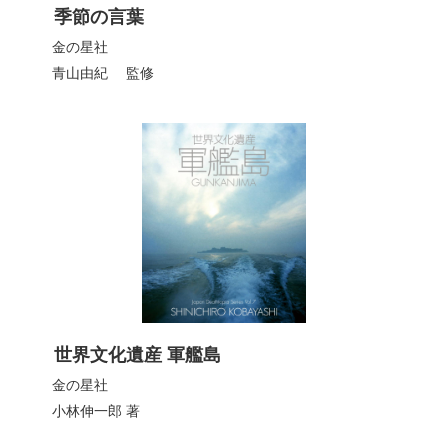
季節の言葉
金の星社
青山由紀
監修
世界文化遺産 軍艦島
金の星社
小林伸一郎
著