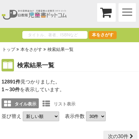
toggle
naviga
本をさがす
トップ
本をさがす
検索結果一覧
検索結果一覧
12891件
1～30件
を表示しています。
タイル表示
リスト表示
並び替え
表示件数
次の30件