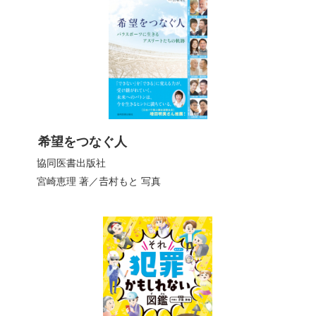
希望をつなぐ人
協同医書出版社
宮崎恵理
著／
𠮷村もと
写真