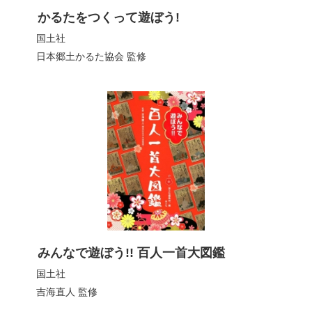
かるたをつくって遊ぼう!
国土社
日本郷土かるた協会
監修
みんなで遊ぼう!! 百人一首大図鑑
国土社
吉海直人
監修