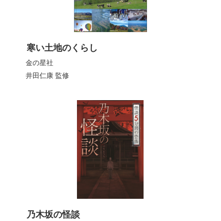
寒い土地のくらし
金の星社
井田仁康
監修
乃木坂の怪談