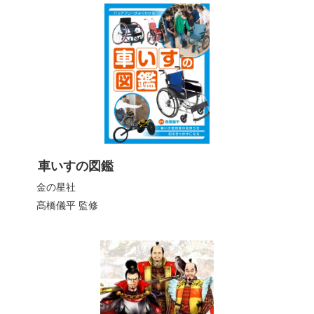
車いすの図鑑
金の星社
髙橋儀平
監修