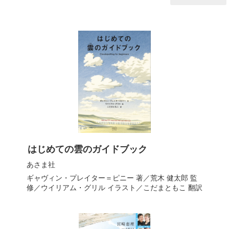
はじめての雲のガイドブック
あさま社
ギャヴィン・プレイター＝ピニー
著／
荒木 健太郎
監
修／
ウイリアム・グリル
イラスト／
こだまともこ
翻訳