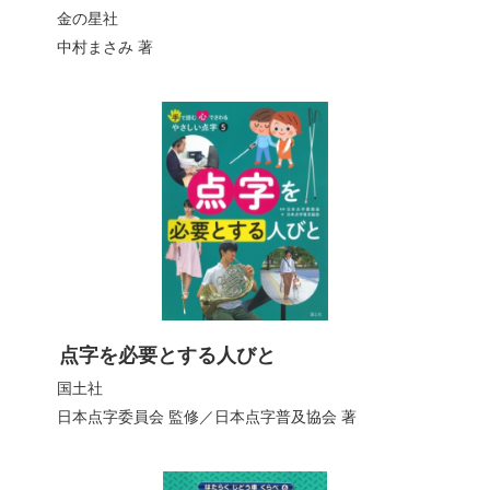
金の星社
中村まさみ
著
点字を必要とする人びと
国土社
日本点字委員会
監修／
日本点字普及協会
著