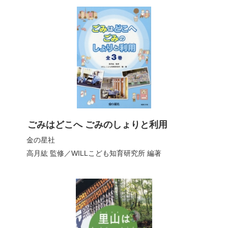
ごみはどこへ ごみのしょりと利用
金の星社
高月紘
監修／
WILLこども知育研究所
編著