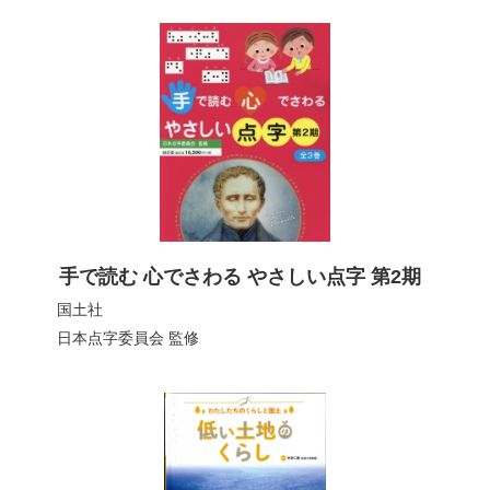
手で読む 心でさわる やさしい点字 第2期
国土社
日本点字委員会
監修