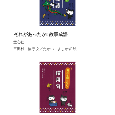
それがあったか! 故事成語
童心社
三田村 信行
文／
たかい よしかず
絵