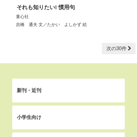
それも知りたい! 慣用句
童心社
吉橋 通夫
文／
たかい よしかず
絵
次の30件
新刊・近刊
小学生向け