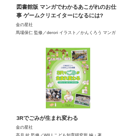
図書館版 マンガでわかるあこがれのお仕
事 ゲームクリエイターになるには?
金の星社
馬場保仁
監修／
derori
イラスト／
かんくろう
マンガ
3Rでごみが生まれ変わる
金の星社
高月 紘
監修／
WILLこども知育研究所
編・著