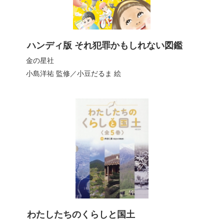
ハンディ版 それ犯罪かもしれない図鑑
金の星社
小島洋祐
監修／
小豆だるま
絵
わたしたちのくらしと国土