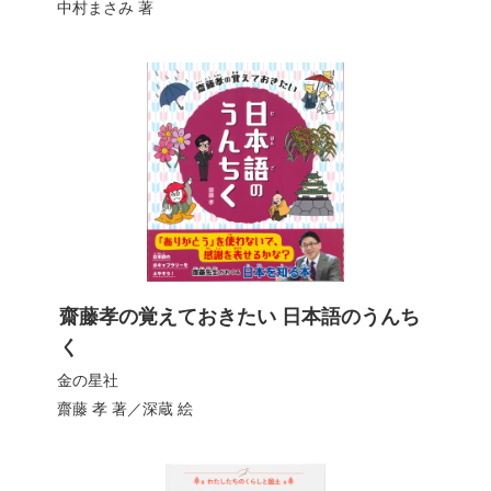
中村まさみ
著
齋藤孝の覚えておきたい 日本語のうんち
く
金の星社
齋藤 孝
著／
深蔵
絵