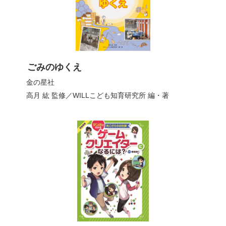
ごみのゆくえ
金の星社
高月 紘
監修／
WILLこども知育研究所
編・著