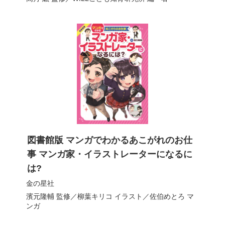
図書館版 マンガでわかるあこがれのお仕
事 マンガ家・イラストレーターになるに
は?
金の星社
濱元隆輔
監修／
柳葉キリコ
イラスト／
佐伯めとろ
マ
ンガ