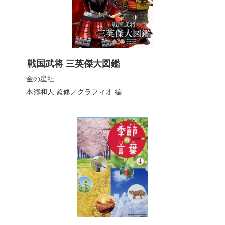
戦国武将 三英傑大図鑑
金の星社
本郷和人
監修／
グラフィオ
編