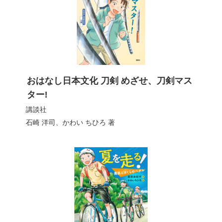
おはなし日本文化 刀剣 めざせ、刀剣マス
ター!
講談社
石崎 洋司
、
かわい ちひろ
著