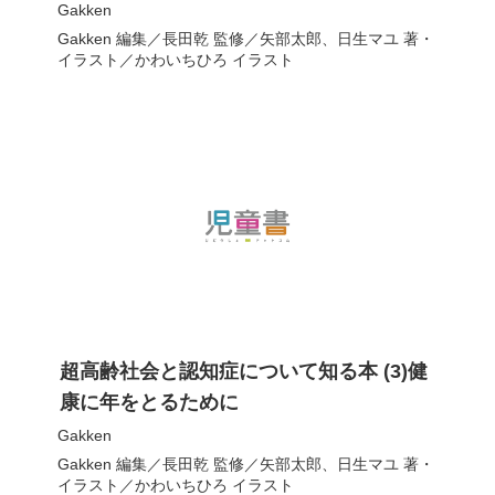
Gakken
Gakken
編集／
長田乾
監修／
矢部太郎
、
日生マユ
著・
イラスト／
かわいちひろ
イラスト
超高齢社会と認知症について知る本 (3)健
康に年をとるために
Gakken
Gakken
編集／
長田乾
監修／
矢部太郎
、
日生マユ
著・
イラスト／
かわいちひろ
イラスト