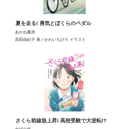
夏を走る! 勇気とぼくらのペダル
あかね書房
高田由紀子
著／
かわいちひろ
イラスト
さくら前線急上昇! 高校受験で大逆転!?