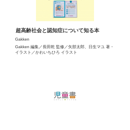
超高齢社会と認知症について知る本
Gakken
Gakken
編集／
長田乾
監修／
矢部太郎
、
日生マユ
著・
イラスト／
かわいちひろ
イラスト