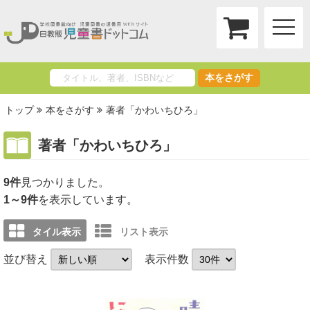
toggle
naviga
本をさがす
トップ
本をさがす
著者「かわいちひろ」
著者「かわいちひろ」
9件
1～9件
を表示しています。
タイル表示
リスト表示
並び替え
表示件数