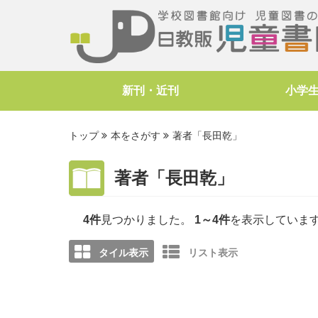
新刊・近刊
小学
トップ
本をさがす
著者「長田乾」
著者「長田乾」
4件
見つかりました。
1～4件
を表示していま
タイル表示
リスト表示