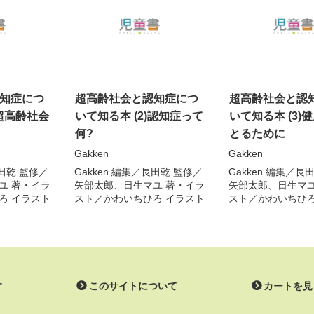
知症につ
超高齢社会と認知症につ
超高齢社会と認
)超高齢社会
いて知る本 (2)認知症って
いて知る本 (3)
何?
とるために
Gakken
Gakken
田乾
監修／
Gakken
編集／
長田乾
監修／
Gakken
編集／
長
ユ
著・イラ
矢部太郎
、
日生マユ
著・イラ
矢部太郎
、
日生マ
ろ
イラスト
スト／
かわいちひろ
イラスト
スト／
かわいちひ
す
このサイトについて
カートを見