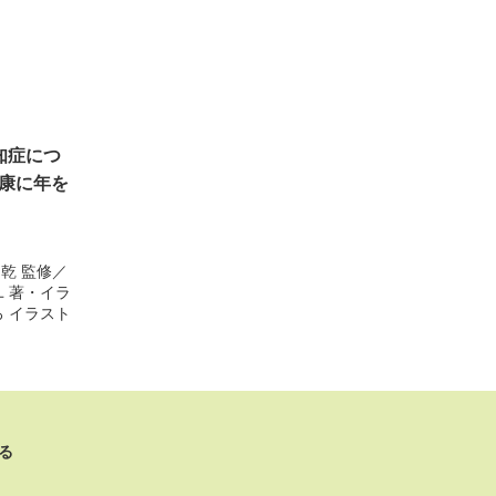
知症につ
健康に年を
田乾
監修／
ユ
著・イラ
ろ
イラスト
る