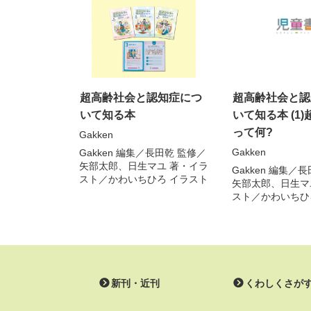
超高齢社会と認知症につ
超高齢社会と認
いて知る本
いて知る本 (1
って何?
Gakken
Gakken
Gakken
編集／
長田乾
監修／
矢部太郎
、
日生マユ
著・イラ
Gakken
編集／
長
スト／
かわいちひろ
イラスト
矢部太郎
、
日生マ
スト／
かわいちひ
新刊・近刊
くわしくさが