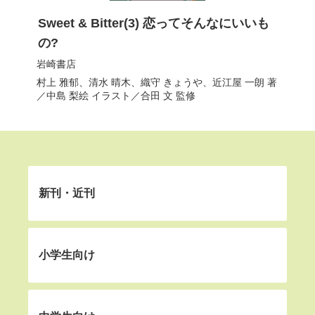
Sweet & Bitter(3) 恋ってそんなにいいも
の?
岩崎書店
村上 雅郁
、
清水 晴木
、
織守 きょうや
、
近江屋 一朗
著
／
中島 梨絵
イラスト／
合田 文
監修
新刊・近刊
小学生向け