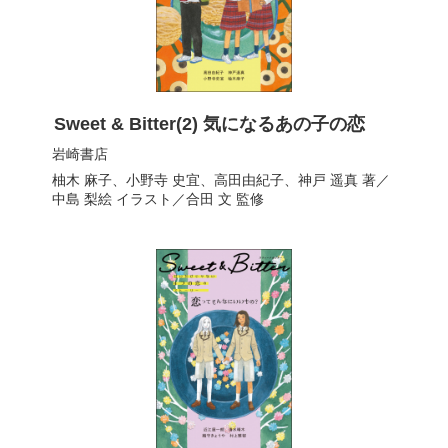
Sweet & Bitter(2) 気になるあの子の恋
岩崎書店
柚木 麻子
、
小野寺 史宜
、
高田由紀子
、
神戸 遥真
著／
中島 梨絵
イラスト／
合田 文
監修