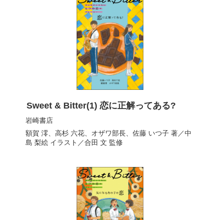
Sweet & Bitter(1) 恋に正解ってある?
岩崎書店
額賀 澪
、
高杉 六花
、
オザワ部長
、
佐藤 いつ子
著／
中
島 梨絵
イラスト／
合田 文
監修