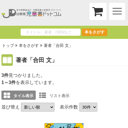
toggle
naviga
本をさがす
トップ
本をさがす
著者「合田 文」
著者「合田 文」
3件
1～3件
を表示しています。
タイル表示
リスト表示
並び替え
表示件数