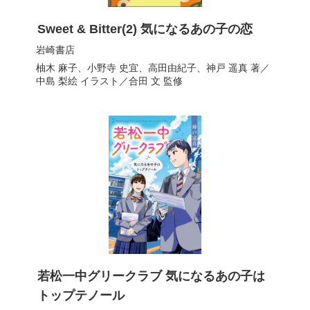
Sweet & Bitter(2) 気になるあの子の恋
岩崎書店
柚木 麻子
、
小野寺 史宜
、
高田由紀子
、
神戸 遥真
著／
中島 梨絵
イラスト／
合田 文
監修
若松一中グリークラブ 気になるあの子は
トップテノール