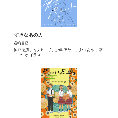
すきなあの人
岩崎書店
神戸 遥真
、
令丈ヒロ子
、
少年 アヤ
、
こまつ あやこ
著
／
いつか
イラスト