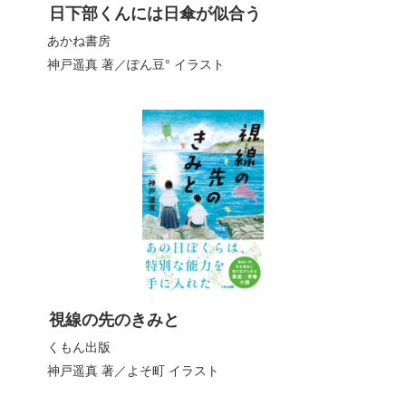
日下部くんには日傘が似合う
あかね書房
神戸遥真
著／
ぽん豆°
イラスト
視線の先のきみと
くもん出版
神戸遥真
著／
よそ町
イラスト