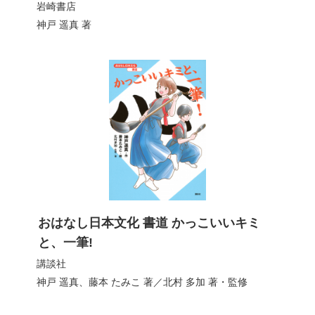
岩崎書店
神戸 遥真
著
おはなし日本文化 書道 かっこいいキミ
と、一筆!
講談社
神戸 遥真
、
藤本 たみこ
著／
北村 多加
著・監修