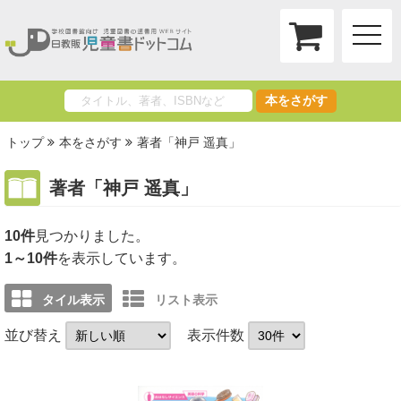
toggle
naviga
本をさがす
トップ
本をさがす
著者「神戸 遥真」
著者「神戸 遥真」
10件
1～10件
を表示しています。
タイル表示
リスト表示
並び替え
表示件数