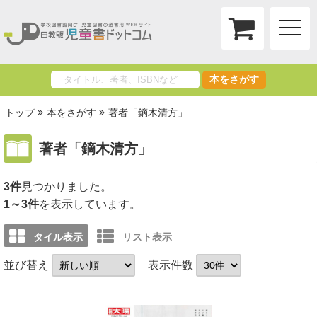
toggle
naviga
本をさがす
トップ
本をさがす
著者「鏑木清方」
著者「鏑木清方」
3件
1～3件
を表示しています。
タイル表示
リスト表示
並び替え
表示件数