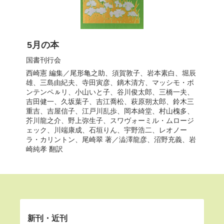
5月の本
国書刊行会
西崎憲
編集／
尾形亀之助
、
須賀敦子
、
岩本素白
、
堀辰
雄
、
三島由紀夫
、
寺田寅彦
、
鏑木清方
、
マッシモ・ボ
ンテンペㇽリ
、
小山いと子
、
谷川俊太郎
、
三橋一夫
、
吉田健一
、
久坂葉子
、
吉江喬松
、
萩原朔太郎
、
鈴木三
重吉
、
吉屋信子
、
江戸川乱歩
、
岡本綺堂
、
村山槐多
、
芥川龍之介
、
野上弥生子
、
スワヴォーミル・ムロージ
ェック
、
川端康成
、
石垣りん
、
宇野浩二
、
レオノー
ラ・カリントン
、
尾崎翠
著／
澁澤龍彦
、
沼野充義
、
岩
崎純孝
翻訳
新刊・近刊