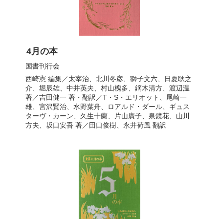
4月の本
国書刊行会
西崎憲
編集／
太宰治
、
北川冬彦
、
獅子文六
、
日夏耿之
介
、
堀辰雄
、
中井英夫
、
村山槐多
、
鏑木清方
、
渡辺温
著／
吉田健一
著・翻訳／
T・S・エリオット
、
尾崎一
雄
、
宮沢賢治
、
水野葉舟
、
ロアルド・ダール
、
ギュス
ターヴ・カーン
、
久生十蘭
、
片山廣子
、
泉鏡花
、
山川
方夫
、
坂口安吾
著／
田口俊樹
、
永井荷風
翻訳