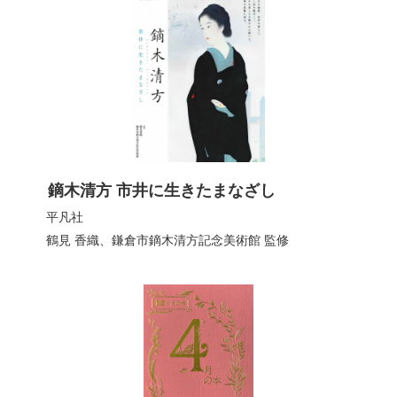
鏑木清方 市井に生きたまなざし
平凡社
鶴見 香織
、
鎌倉市鏑木清方記念美術館
監修