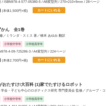
館
/ ISBN978-4-577-05380-5 / AB変型判 / 270×210×9mm / 28ページ
カートにいれる
円
(本体1,500円+税)
ずかん 全1巻
修／
ミランダ・スミス
著／
橋本 あゆみ
翻訳
小学校中学年
小学校高学年
BN978-4-09-725286-3 / A4変型判 / 224ページ
カートにいれる
円
(本体2,700円+税)
おたすけ!大百科 (1)家でたすけるロボット
ト学会・子ども中心のロボティクス研究 専門委員会
監修／
グループ・コ
小学校中学年
小学校高学年