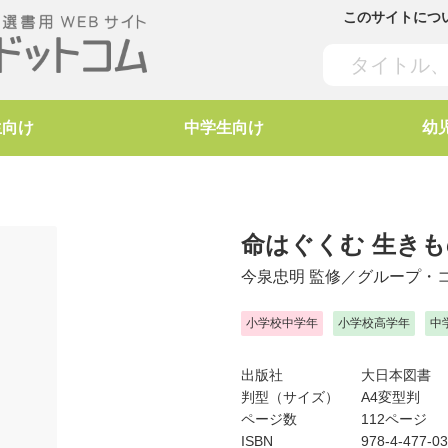
このサイトにつ
生向け
中学生向け
幼
命はぐくむ 生き
今泉忠明
監修／
グループ・
小学校中学年
小学校高学年
中
出版社
大日本図書
判型（サイズ）
A4変型判
ページ数
112ページ
ISBN
978-4-477-0