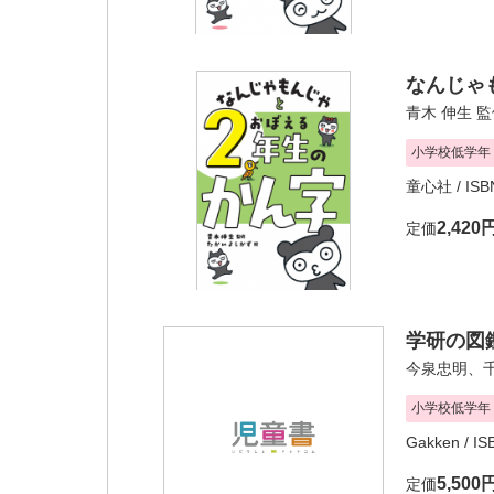
なんじゃ
青木 伸生
監
小学校低学年
童心社
/ ISB
2,420
定価
学研の図鑑
今泉忠明
、
小学校低学年
Gakken
/ I
5,500
定価