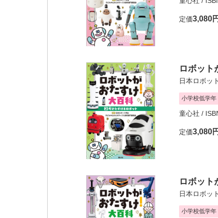
童心社
/ IS
3,080
定価
ロボットが
日本ロボッ
小学校低学年
童心社
/ IS
3,080
定価
ロボット
日本ロボッ
小学校低学年