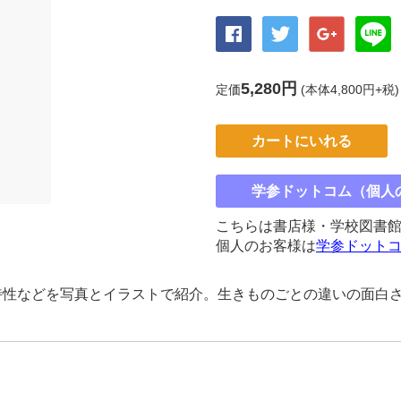
5,280円
定価
(本体4,800円+税)
カートにいれる
学参ドットコム（個人
こちらは書店様・学校図書
個人のお客様は
学参ドット
特性などを写真とイラストで紹介。生きものごとの違いの面白