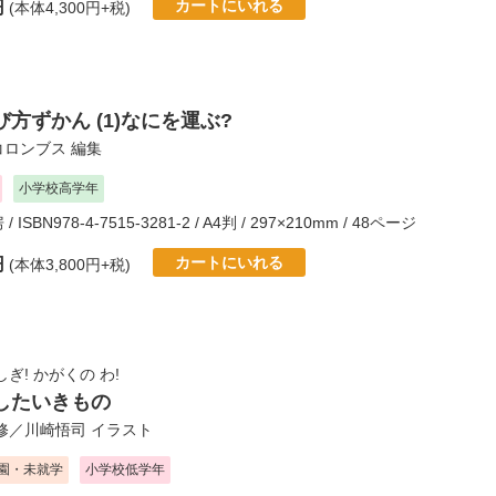
カートにいれる
円
(本体4,300円+税)
方ずかん (1)なにを運ぶ?
コロンブス
編集
小学校高学年
房
/ ISBN978-4-7515-3281-2 / A4判 / 297×210mm / 48ページ
カートにいれる
円
(本体3,800円+税)
ぎ! かがくの わ!
したいきもの
修／
川崎悟司
イラスト
園・未就学
小学校低学年