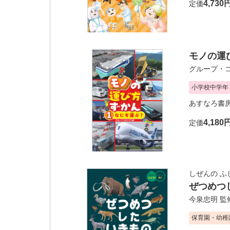
4,730
定価
モノの運び
グループ・
小学校中学年
あすなろ書
4,180
定価
しぜんの ふし
ぜつめつ
今泉忠明
監
保育園・幼稚