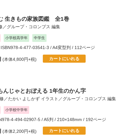
む 生きもの家族図鑑 全1巻
修／
グループ・コロンブス
編集
小学校高学年
中学生
 ISBN978-4-477-03541-3 / A4変型判 / 112ページ
カートにいれる
円
(本体4,800円+税)
もんじゃとおぼえる 1年生のかん字
修／
たかい よしかず
イラスト／
グループ・コロンブス
編集
小学校中学年
N978-4-494-02907-5 / A5判 / 210×148mm / 192ページ
カートにいれる
円
(本体2,200円+税)