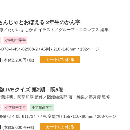
もんじゃとおぼえる 2年生のかん字
修／
たかい よしかず
イラスト／
グループ・コロンブス
編集
小学校中学年
N978-4-494-02908-2 / A5判 / 210×148mm / 192ページ
カートにいれる
円
(本体2,200円+税)
LIVEクイズ 第2期 既5巻
千葉洋明
、
阿部和厚
監修／
図鑑編集部
著・編集／
縣秀彦
監修
小学校中学年
小学校高学年
SBN978-4-05-811734-7 / A6変型判 / 155×110×80mm / 208ページ
カートにいれる
円
(本体5,000円+税)