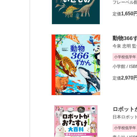
フレーベル
1,650
定価
動物366
今泉 忠明
監
小学校低学年
小学館
/ IS
2,970
定価
ロボットが
日本ロボッ
小学校低学年