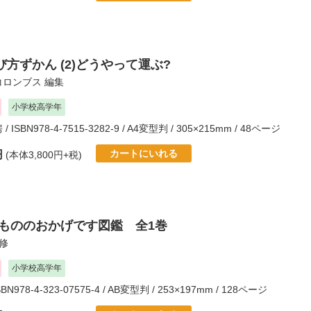
方ずかん (2)どうやって運ぶ?
コロンブス
編集
小学校高学年
房
/ ISBN978-4-7515-3282-9 / A4変型判 / 305×215mm / 48ページ
カートにいれる
円
(本体3,800円+税)
きもののおかげです図鑑 全1巻
修
小学校高学年
SBN978-4-323-07575-4 / AB変型判 / 253×197mm / 128ページ