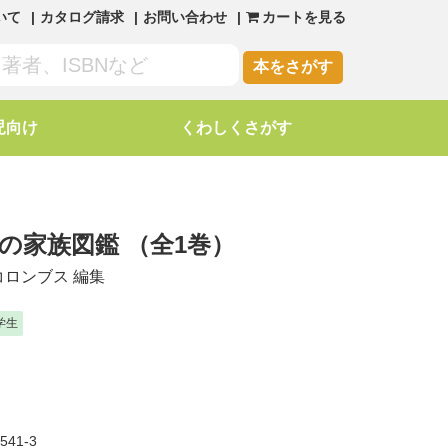
いて
カタログ請求
お問い合わせ
カートを見る
本をさがす
児向け
くわしくさがす
もの家族図鑑
（全1巻）
コロンブス
編集
学生
3541-3