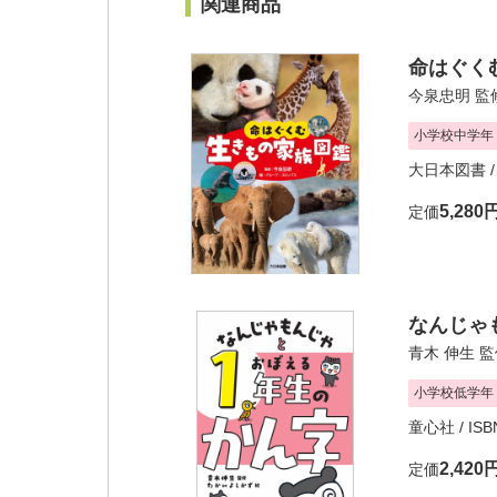
関連商品
命はぐく
今泉忠明
監
小学校中学年
大日本図書
/
5,280
定価
なんじゃ
青木 伸生
監
小学校低学年
童心社
/ ISB
2,420
定価