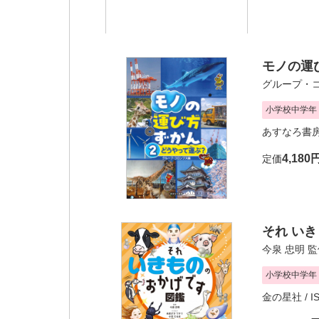
モノの運び
グループ・
小学校中学年
あすなろ書
4,180
定価
それ い
今泉 忠明
監
小学校中学年
金の星社
/ I